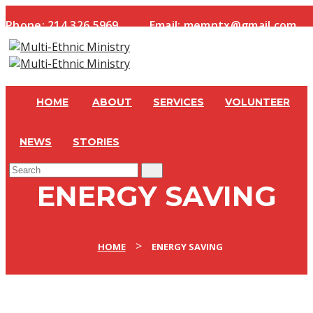
Phone:
214.326.5969
Email:
memntx@gmail.com
HOME
ABOUT
SERVICES
VOLUNTEER
NEWS
STORIES
ENERGY SAVING
>
HOME
ENERGY SAVING